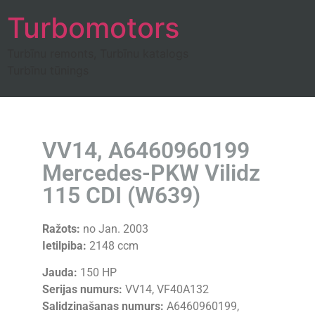
Turbomotors
Turbīnu remonts, Turbīnu katalogs
Turbīnu tūnings
VV14, A6460960199
Mercedes-PKW Vilidz
115 CDI (W639)
Ražots:
no Jan. 2003
Ietilpiba:
2148 ccm
Jauda:
150 HP
Serijas numurs:
VV14, VF40A132
Salidzinašanas numurs:
A6460960199,