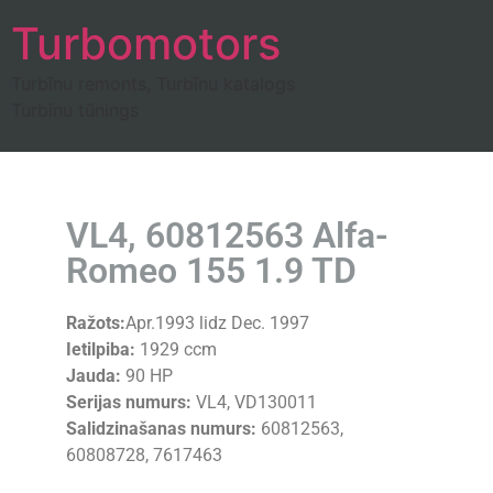
Turbomotors
Turbīnu remonts, Turbīnu katalogs
Turbīnu tūnings
VL4, 60812563 Alfa-
Romeo 155 1.9 TD
Ražots:
Apr.1993 lidz Dec. 1997
Ietilpiba:
1929 ccm
Jauda:
90 HP
Serijas numurs:
VL4, VD130011
Salidzinašanas numurs:
60812563,
60808728, 7617463