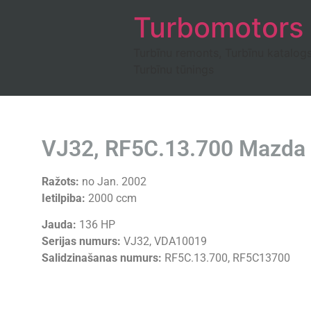
Turbomotors
Turbīnu remonts, Turbīnu katalog
Turbīnu tūnings
VJ32, RF5C.13.700 Mazda 
Ražots:
no Jan. 2002
Ietilpiba:
2000 ccm
Jauda:
136 HP
Serijas numurs:
VJ32, VDA10019
Salidzinašanas numurs:
RF5C.13.700, RF5C13700