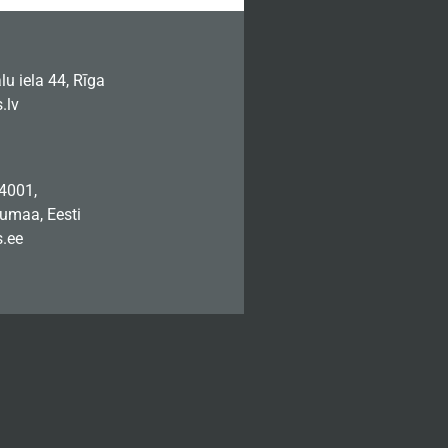
u iela 44, Rīga
.lv
74001,
jumaa, Eesti
.ee