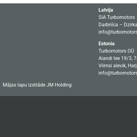
Latvija
SIA Turbomotors
Darbnīca – Dzirkal
info@turbomotors
Estonia
Turbomotors OÜ
Aiandi tee 19/3, 
Viimsi alevik, Har
info@turbomotors
Mājas lapu izstrāde
JM Holding