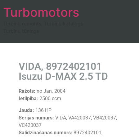
Turbomotors
Turbīnu remonts, Turbīnu katalogs
Turbīnu tūnings
VIDA, 8972402101
Isuzu D-MAX 2.5 TD
Ražots:
no Jan. 2004
Ietilpiba:
2500 ccm
Jauda:
136 HP
Serijas numurs:
VIDA, VA420037, VB420037,
VC420037
Salidzinašanas numurs:
8972402101,