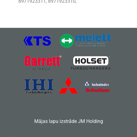
8971923311, 8971923310,
Mājas lapu izstrāde
JM Holding