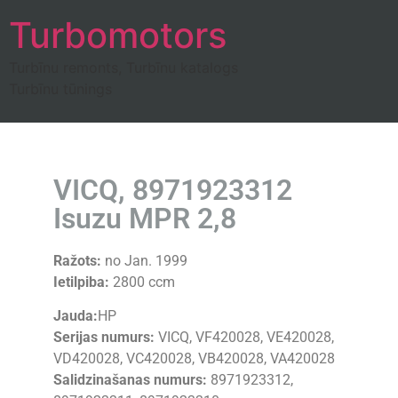
Turbomotors
Turbīnu remonts, Turbīnu katalogs
Turbīnu tūnings
VICQ, 8971923312
Isuzu MPR 2,8
Ražots:
no Jan. 1999
Ietilpiba:
2800 ccm
Jauda:
HP
Serijas numurs:
VICQ, VF420028, VE420028,
VD420028, VC420028, VB420028, VA420028
Salidzinašanas numurs:
8971923312,