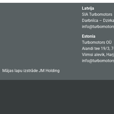
Latvija
SIA Turbomotors
Darbnīca – Dzirkal
info@turbomotors
Estonia
Turbomotors OÜ
Aiandi tee 19/3, 
Viimsi alevik, Har
info@turbomotors
Mājas lapu izstrāde
JM Holding