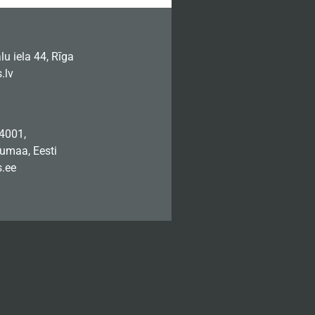
u iela 44, Rīga
.lv
74001,
jumaa, Eesti
.ee