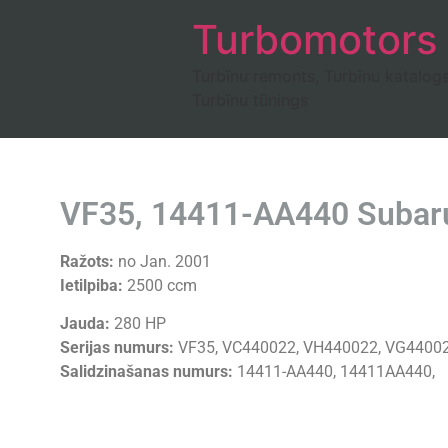
Turbomotors
Turbīnu remonts, Turbīnu katalog
Turbīnu tūnings
VF35, 14411-AA440 Subar
Ražots:
no Jan. 2001
Ietilpiba:
2500 ccm
Jauda:
280 HP
Serijas numurs:
VF35, VC440022, VH440022, VG440022
Salidzinašanas numurs:
14411-AA440, 14411AA440,