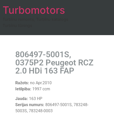
Turbomotors
Turbīnu remonts, Turbīnu katalogs
Turbīnu tūnings
806497-5001S,
0375P2 Peugeot RCZ
2.0 HDi 163 FAP
Ražots:
no Apr.2010
Ietilpiba:
1997 ccm
Jauda:
163 HP
Serijas numurs:
806497-5001S, 783248-
5003S, 783248-0003