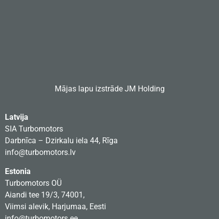
Mājas lapu izstrāde
JM Holding
Latvija
SIA Turbomotors
Darbnīca – Dzirkalu iela 44, Rīga
info@turbomotors.lv
Estonia
Turbomotors OÜ
Aiandi tee 19/3, 74001,
Viimsi alevik, Harjumaa, Eesti
info@turbomotors.ee