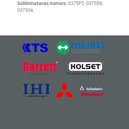
Salidzinašanas numurs:
0375P2, 0375S8,
0375S6