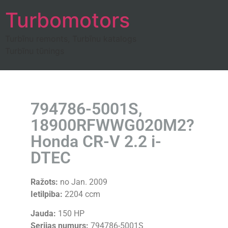
Turbomotors
Turbīnu remonts, Turbīnu katalogs
Turbīnu tūnings
794786-5001S,
18900RFWWG020M2?
Honda CR-V 2.2 i-
DTEC
Ražots:
no Jan. 2009
Ietilpiba:
2204 ccm
Jauda:
150 HP
Serijas numurs:
794786-5001S