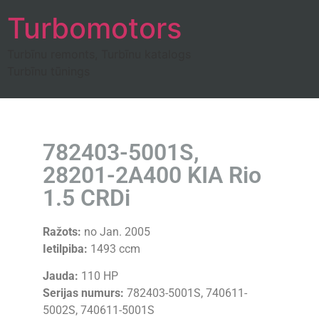
Turbomotors
Turbīnu remonts, Turbīnu katalogs
Turbīnu tūnings
782403-5001S,
28201-2A400 KIA Rio
1.5 CRDi
Ražots:
no Jan. 2005
Ietilpiba:
1493 ccm
Jauda:
110 HP
Serijas numurs:
782403-5001S, 740611-
5002S, 740611-5001S