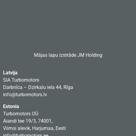
Mājas lapu izstrāde
JM Holding
Latvija
SIA Turbomotors
Darbnīca – Dzirkalu iela 44, Rīga
info@turbomotors.lv
Estonia
Turbomotors OÜ
Aiandi tee 19/3, 74001,
Viimsi alevik, Harjumaa, Eesti
info@turbomotors.ee