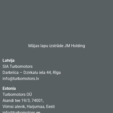
Mājas lapu izstrāde
JM Holding
Latvija
SIA Turbomotors
Darbnīca – Dzirkalu iela 44, Rīga
info@turbomotors.lv
Estonia
Turbomotors OÜ
Aiandi tee 19/3, 74001,
Viimsi alevik, Harjumaa, Eesti
info@turbomotors.ee