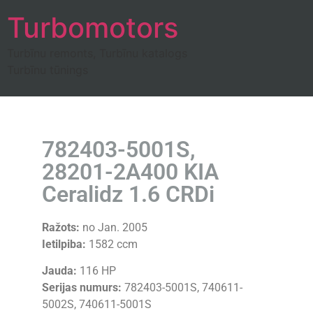
Turbomotors
Turbīnu remonts, Turbīnu katalogs
Turbīnu tūnings
782403-5001S,
28201-2A400 KIA
Ceralidz 1.6 CRDi
Ražots:
no Jan. 2005
Ietilpiba:
1582 ccm
Jauda:
116 HP
Serijas numurs:
782403-5001S, 740611-
5002S, 740611-5001S