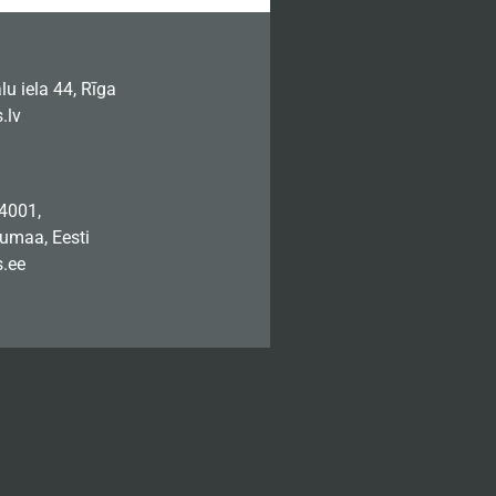
u iela 44, Rīga
.lv
74001,
jumaa, Eesti
.ee