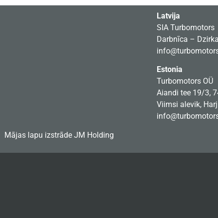
Latvija
SIA Turbomotors
Darbnīca – Dzirkal
info@turbomotors
Estonia
Turbomotors OÜ
Aiandi tee 19/3, 
Viimsi alevik, Har
info@turbomotors
Mājas lapu izstrāde
JM Holding