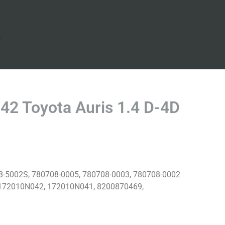
s
2 Toyota Auris 1.4 D-4D
-5002S, 780708-0005, 780708-0003, 780708-0002
172010N042, 172010N041, 8200870469,