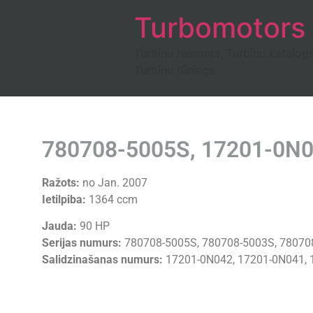
Turbomotors
Turbīnu remonts, Turbīnu katalog
Turbīnu tūnings
780708-5005S, 17201-0N04
Ražots:
no Jan. 2007
Ietilpiba:
1364 ccm
Jauda:
90 HP
Serijas numurs:
780708-5005S, 780708-5003S, 780708
Salidzinašanas numurs:
17201-0N042, 17201-0N041, 