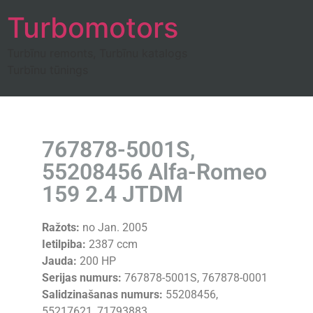
Turbomotors
Turbīnu remonts, Turbīnu katalogs
Turbīnu tūnings
767878-5001S,
55208456 Alfa-Romeo
159 2.4 JTDM
Ražots:
no Jan. 2005
Ietilpiba:
2387 ccm
Jauda:
200 HP
Serijas numurs:
767878-5001S, 767878-0001
Salidzinašanas numurs:
55208456,
55217621, 71793883