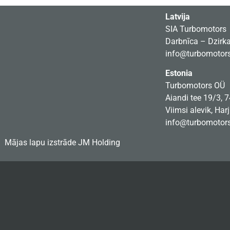
Latvija
SIA Turbomotors
Darbnīca – Dzirkal
info@turbomotors
Estonia
Turbomotors OÜ
Aiandi tee 19/3, 
Viimsi alevik, Har
info@turbomotors
Mājas lapu izstrāde
JM Holding