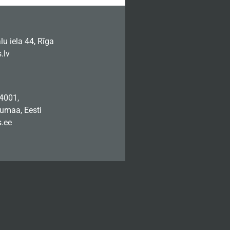
u iela 44, Rīga
.lv
74001,
jumaa, Eesti
.ee