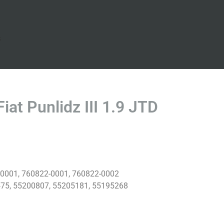
s
at Punlidz III 1.9 JTD
0001, 760822-0001, 760822-0002
75, 55200807, 55205181, 55195268