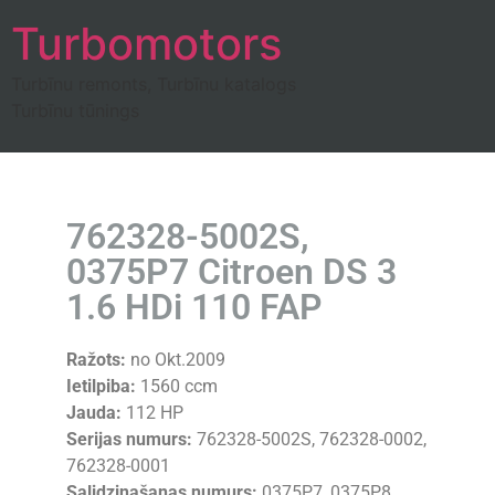
Turbomotors
Turbīnu remonts, Turbīnu katalogs
Turbīnu tūnings
762328-5002S,
0375P7 Citroen DS 3
1.6 HDi 110 FAP
Ražots:
no Okt.2009
Ietilpiba:
1560 ccm
Jauda:
112 HP
Serijas numurs:
762328-5002S, 762328-0002,
762328-0001
Salidzinašanas numurs:
0375P7, 0375P8