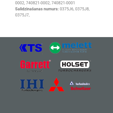
0002, 740821-0002, 740821-0001
Salidzinašanas numurs:
0375J6, 0375J8,
0375J7,