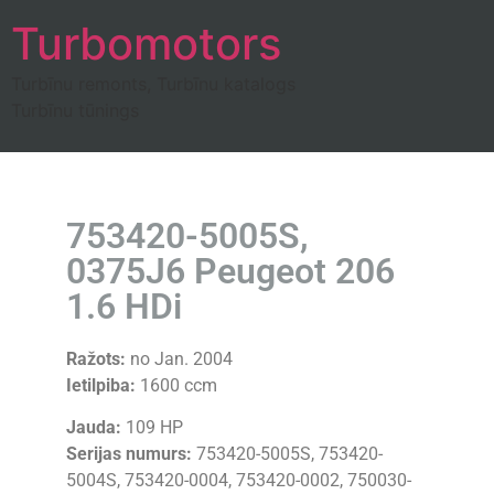
Turbomotors
Turbīnu remonts, Turbīnu katalogs
Turbīnu tūnings
753420-5005S,
0375J6 Peugeot 206
1.6 HDi
Ražots:
no Jan. 2004
Ietilpiba:
1600 ccm
Jauda:
109 HP
Serijas numurs:
753420-5005S, 753420-
5004S, 753420-0004, 753420-0002, 750030-