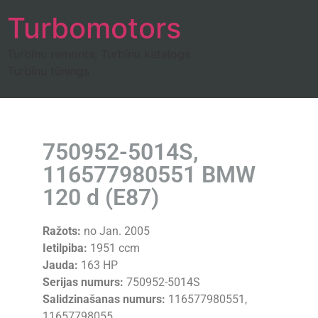
Turbomotors
Turbīnu remonts, Turbīnu katalogs
Turbīnu tūnings
750952-5014S,
116577980551 BMW
120 d (E87)
Ražots:
no Jan. 2005
Ietilpiba:
1951 ccm
Jauda:
163 HP
Serijas numurs:
750952-5014S
Salidzinašanas numurs:
116577980551,
11657798055