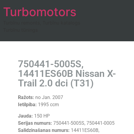
Turbomotors
Turbīnu remonts, Turbīnu katalogs
Turbīnu tūnings
750441-5005S,
14411ES60B Nissan X-
Trail 2.0 dci (T31)
Ražots:
no Jan. 2007
Ietilpiba:
1995 ccm
Jauda:
150 HP
Serijas numurs:
750441-5005S, 750441-0005
Salidzinašanas numurs:
14411ES60B,