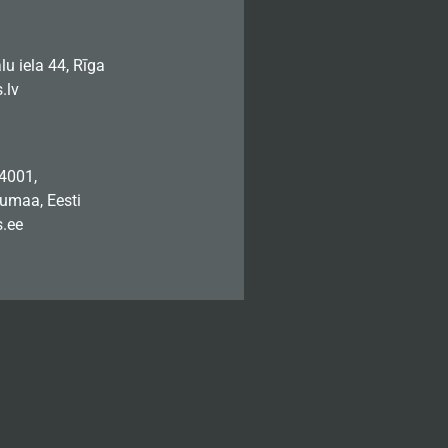
u iela 44, Rīga
.lv
74001,
jumaa, Eesti
.ee