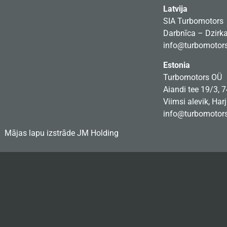
Latvija
SIA Turbomotors
Darbnīca – Dzirkal
info@turbomotors
Estonia
Turbomotors OÜ
Aiandi tee 19/3, 
Viimsi alevik, Har
info@turbomotors
Mājas lapu izstrāde
JM Holding