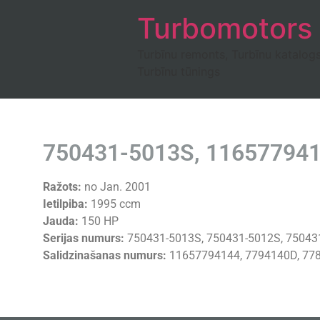
Turbomotors
Turbīnu remonts, Turbīnu katalog
Turbīnu tūnings
750431-5013S, 116577941
Ražots:
no Jan. 2001
Ietilpiba:
1995 ccm
Jauda:
150 HP
Serijas numurs:
750431-5013S, 750431-5012S, 750431
Salidzinašanas numurs:
11657794144, 7794140D, 778