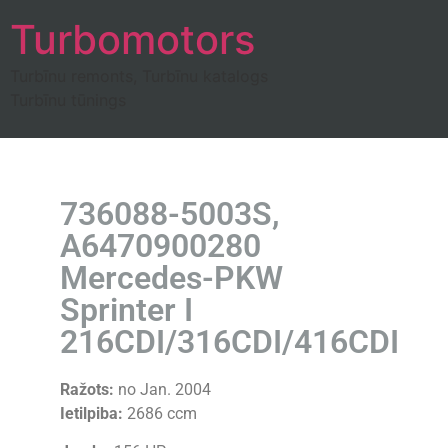
Turbomotors
Turbīnu remonts, Turbīnu katalogs
Turbīnu tūnings
736088-5003S,
A6470900280
Mercedes-PKW
Sprinter I
216CDI/316CDI/416CDI
Ražots:
no Jan. 2004
Ietilpiba:
2686 ccm