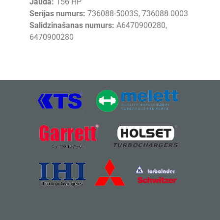
Jauda:
156 HP
Serijas numurs:
736088-5003S, 736088-0003
Salidzinašanas numurs:
A6470900280,
6470900280