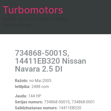
Turbomotors
Turbīnu remonts, Turbīnu katalogs
Turbīnu tūnings
734868-5001S,
14411EB320 Nissan
Navara 2.5 DI
Ražots:
no Mai.2005
Ietilpiba:
2488 ccm
Jauda:
144 HP
Serijas numurs:
734868-5001S, 734868-0001
Salidzinašanas numurs:
14411EB320