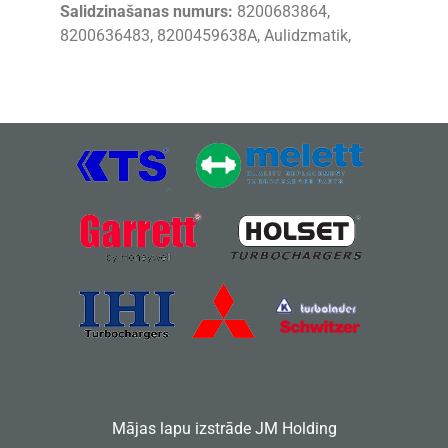
Salidzinašanas numurs:
8200683864,
8200636483, 8200459638A, Aulidzmatik,
Mājas lapu izstrāde
JM Holding