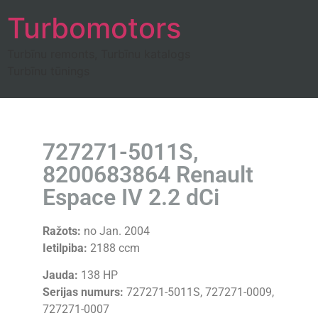
Turbomotors
Turbīnu remonts, Turbīnu katalogs
Turbīnu tūnings
727271-5011S,
8200683864 Renault
Espace IV 2.2 dCi
Ražots:
no Jan. 2004
Ietilpiba:
2188 ccm
Jauda:
138 HP
Serijas numurs:
727271-5011S, 727271-0009,
727271-0007