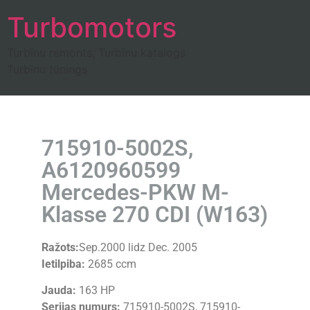
Turbomotors
Turbīnu remonts, Turbīnu katalogs
Turbīnu tūnings
715910-5002S,
A6120960599
Mercedes-PKW M-
Klasse 270 CDI (W163)
Ražots:
Sep.2000 lidz Dec. 2005
Ietilpiba:
2685 ccm
Jauda:
163 HP
Serijas numurs:
715910-5002S, 715910-