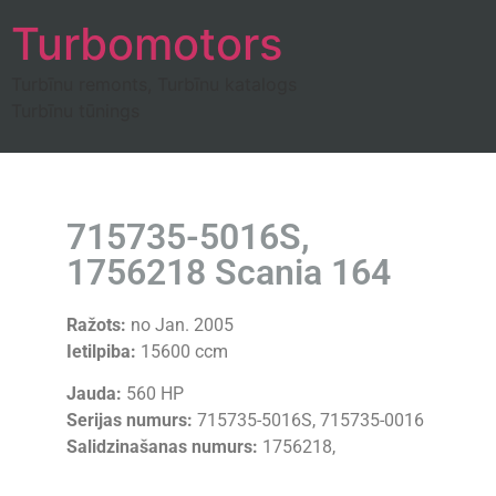
Turbomotors
Turbīnu remonts, Turbīnu katalogs
Turbīnu tūnings
715735-5016S,
1756218 Scania 164
Ražots:
no Jan. 2005
Ietilpiba:
15600 ccm
Jauda:
560 HP
Serijas numurs:
715735-5016S, 715735-0016
Salidzinašanas numurs:
1756218,