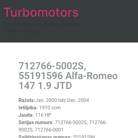
Turbomotors
Turbīnu remonts, Turbīnu katalogs
Turbīnu tūnings
712766-5002S,
55191596 Alfa-Romeo
147 1.9 JTD
Ražots:
Jan. 2000 lidz Dec. 2004
Ietilpiba:
1910 ccm
Jauda:
116 HP
Serijas numurs:
712766-5002S, 712766-
9002S, 712766-0001
Salidzinašanas numurs:
55191596,