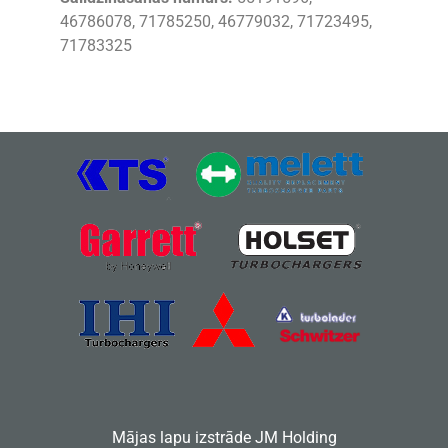
46786078, 71785250, 46779032, 71723495,
71783325
Mājas lapu izstrāde
JM Holding