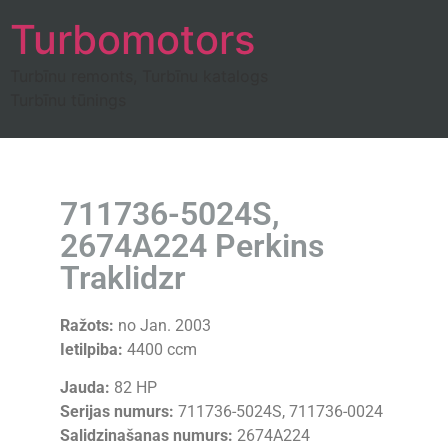
Turbomotors
Turbīnu remonts, Turbīnu katalogs
Turbīnu tūnings
711736-5024S,
2674A224 Perkins
Traklidzr
Ražots:
no Jan. 2003
Ietilpiba:
4400 ccm
Jauda:
82 HP
Serijas numurs:
711736-5024S, 711736-0024
Salidzinašanas numurs:
2674A224