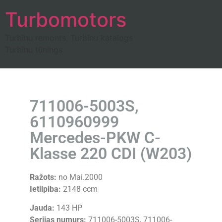
Turbomotors
Turbīnu remonts, Turbīnu katalogs
Turbīnu tūnings
711006-5003S,
6110960999
Mercedes-PKW C-
Klasse 220 CDI (W203)
Ražots:
no Mai.2000
Ietilpiba:
2148 ccm
Jauda:
143 HP
Serijas numurs:
711006-5003S, 711006-