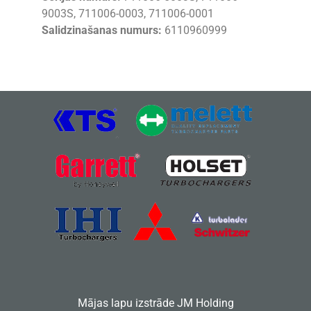
9003S, 711006-0003, 711006-0001
Salidzinašanas numurs:
6110960999
Mājas lapu izstrāde
JM Holding