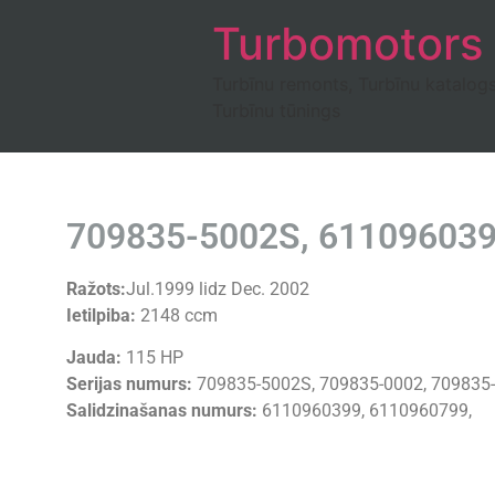
Turbomotors
Turbīnu remonts, Turbīnu katalog
Turbīnu tūnings
709835-5002S, 611096039
Ražots:
Jul.1999 lidz Dec. 2002
Ietilpiba:
2148 ccm
Jauda:
115 HP
Serijas numurs:
709835-5002S, 709835-0002, 709835
Salidzinašanas numurs:
6110960399, 6110960799,