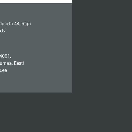
u iela 44, Rīga
.lv
74001,
jumaa, Eesti
.ee