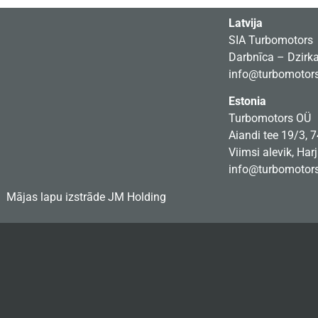
Latvija
SIA Turbomotors
Darbnīca – Dzirkal
info@turbomotors
Estonia
Turbomotors OÜ
Aiandi tee 19/3, 
Viimsi alevik, Har
info@turbomotors
Mājas lapu izstrāde
JM Holding