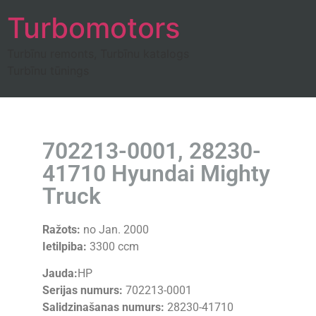
Turbomotors
Turbīnu remonts, Turbīnu katalogs
Turbīnu tūnings
702213-0001, 28230-
41710 Hyundai Mighty
Truck
Ražots:
no Jan. 2000
Ietilpiba:
3300 ccm
Jauda:
HP
Serijas numurs:
702213-0001
Salidzinašanas numurs:
28230-41710