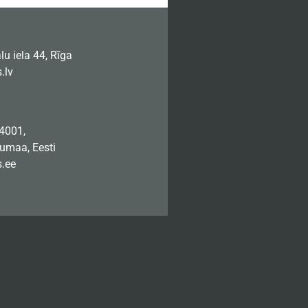
u iela 44, Rīga
.lv
74001,
jumaa, Eesti
.ee