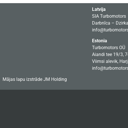
Latvija
SIA Turbomotors
Darbnīca – Dzirkal
info@turbomotors
Estonia
Turbomotors OÜ
Aiandi tee 19/3, 
Viimsi alevik, Har
info@turbomotors
Mājas lapu izstrāde
JM Holding