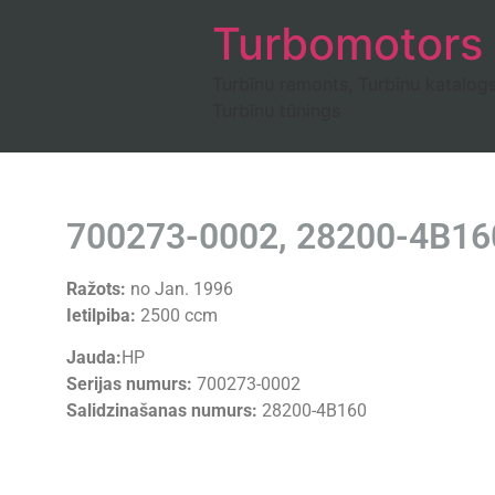
Turbomotors
Turbīnu remonts, Turbīnu katalog
Turbīnu tūnings
700273-0002, 28200-4B160
Ražots:
no Jan. 1996
Ietilpiba:
2500 ccm
Jauda:
HP
Serijas numurs:
700273-0002
Salidzinašanas numurs:
28200-4B160