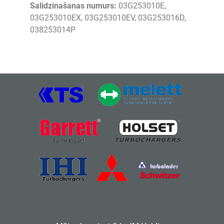
Salidzinašanas numurs:
03G253010E,
03G253010EX, 03G253010EV, 03G253016D,
038253014P