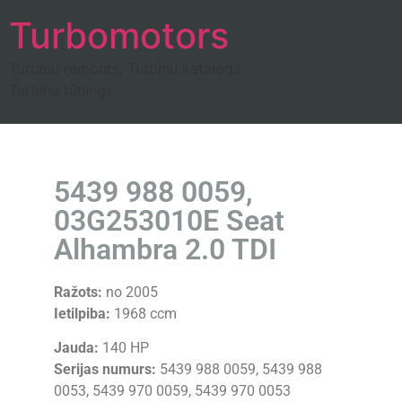
Turbomotors
Turbīnu remonts, Turbīnu katalogs
Turbīnu tūnings
5439 988 0059,
03G253010E Seat
Alhambra 2.0 TDI
Ražots:
no 2005
Ietilpiba:
1968 ccm
Jauda:
140 HP
Serijas numurs:
5439 988 0059, 5439 988
0053, 5439 970 0059, 5439 970 0053