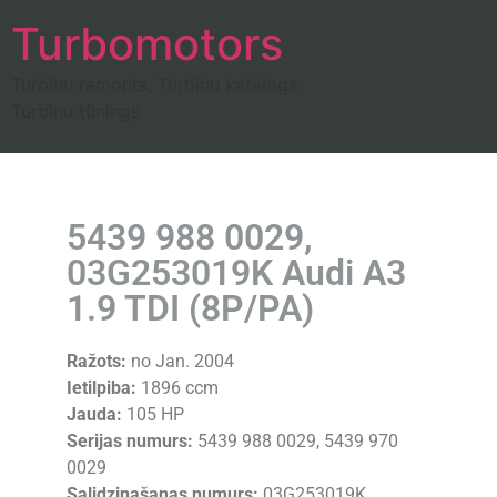
Turbomotors
Turbīnu remonts, Turbīnu katalogs
Turbīnu tūnings
5439 988 0029,
03G253019K Audi A3
1.9 TDI (8P/PA)
Ražots:
no Jan. 2004
Ietilpiba:
1896 ccm
Jauda:
105 HP
Serijas numurs:
5439 988 0029, 5439 970
0029
Salidzinašanas numurs:
03G253019K,