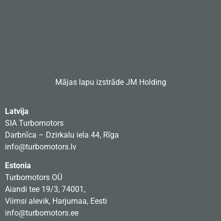
Mājas lapu izstrāde
JM Holding
Latvija
SIA Turbomotors
Darbnīca – Dzirkalu iela 44, Rīga
info@turbomotors.lv
Estonia
Turbomotors OÜ
Aiandi tee 19/3, 74001,
Viimsi alevik, Harjumaa, Eesti
info@turbomotors.ee