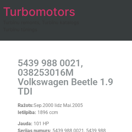
Turbomotors
Turbīnu remonts, Turbīnu katalogs
Turbīnu tūnings
5439 988 0021,
038253016M
Volkswagen Beetle 1.9
TDI
Ražots:
Sep.2000 lidz Mai.2005
Ietilpiba:
1896 ccm
Jauda:
101 HP
Serijas numurs:
5439 988 0021, 5439 988