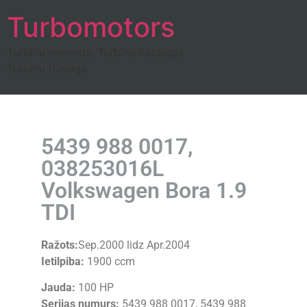
Turbomotors
Turbīnu remonts, Turbīnu katalogs
Turbīnu tūnings
5439 988 0017,
038253016L
Volkswagen Bora 1.9
TDI
Ražots:
Sep.2000 lidz Apr.2004
Ietilpiba:
1900 ccm
Jauda:
100 HP
Serijas numurs:
5439 988 0017, 5439 988