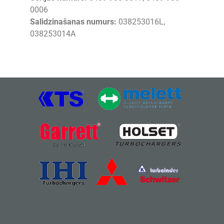
0006
Salidzinašanas numurs:
038253016L,
038253014A