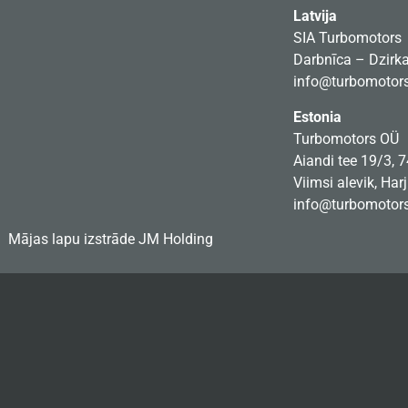
Latvija
SIA Turbomotors
Darbnīca – Dzirkal
info@turbomotors
Estonia
Turbomotors OÜ
Aiandi tee 19/3, 
Viimsi alevik, Har
info@turbomotors
Mājas lapu izstrāde
JM Holding