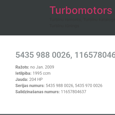
Turbomotors
Turbīnu remonts, Turbīnu katalog
Turbīnu tūnings
5435 988 0026, 11657804
Ražots:
no Jan. 2009
Ietilpiba:
1995 ccm
Jauda:
204 HP
Serijas numurs:
5435 988 0026, 5435 970 0026
Salidzinašanas numurs:
11657804637