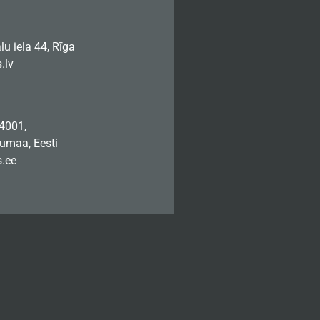
u iela 44, Rīga
.lv
74001,
jumaa, Eesti
.ee