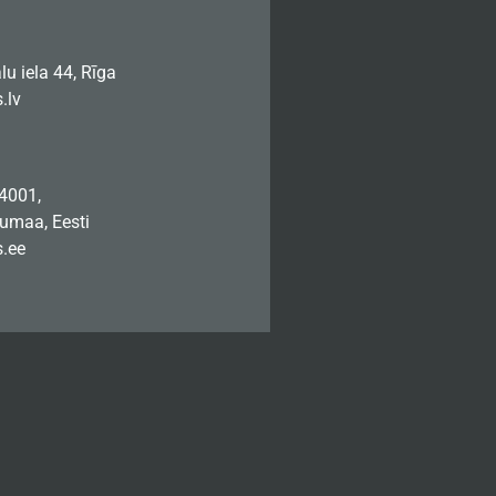
u iela 44, Rīga
.lv
74001,
jumaa, Eesti
.ee