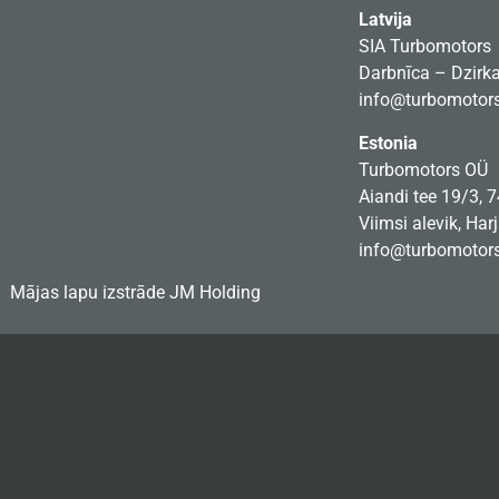
Latvija
SIA Turbomotors
Darbnīca – Dzirkal
info@turbomotors
Estonia
Turbomotors OÜ
Aiandi tee 19/3, 
Viimsi alevik, Har
info@turbomotors
Mājas lapu izstrāde
JM Holding