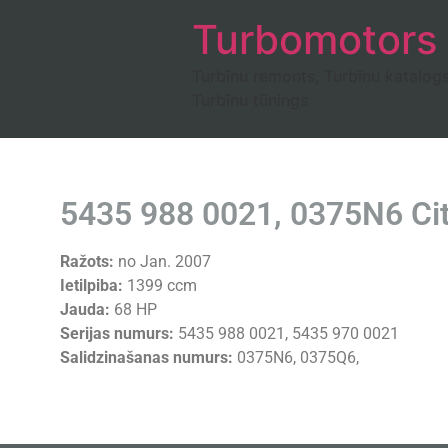
Turbomotors
Turbīnu remonts, Turbīnu katalog
Turbīnu tūnings
5435 988 0021, 0375N6 Ci
Ražots:
no Jan. 2007
Ietilpiba:
1399 ccm
Jauda:
68 HP
Serijas numurs:
5435 988 0021, 5435 970 0021
Salidzinašanas numurs:
0375N6, 0375Q6,