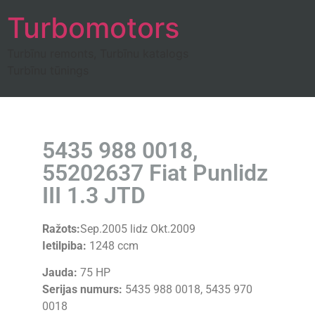
Turbomotors
Turbīnu remonts, Turbīnu katalogs
Turbīnu tūnings
5435 988 0018,
55202637 Fiat Punlidz
III 1.3 JTD
Ražots:
Sep.2005 lidz Okt.2009
Ietilpiba:
1248 ccm
Jauda:
75 HP
Serijas numurs:
5435 988 0018, 5435 970
0018