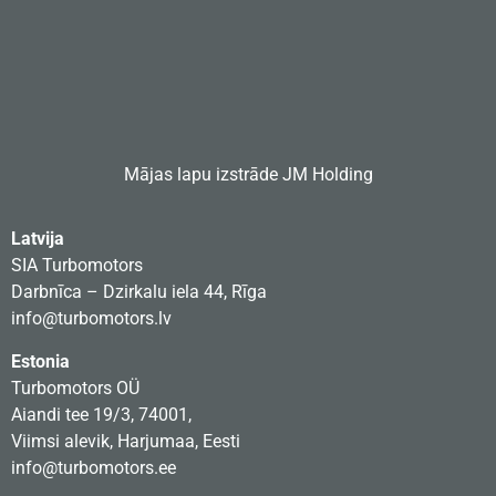
Mājas lapu izstrāde
JM Holding
Latvija
SIA Turbomotors
Darbnīca – Dzirkalu iela 44, Rīga
info@turbomotors.lv
Estonia
Turbomotors OÜ
Aiandi tee 19/3, 74001,
Viimsi alevik, Harjumaa, Eesti
info@turbomotors.ee