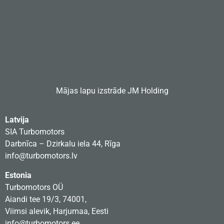
Mājas lapu izstrāde
JM Holding
Latvija
SIA Turbomotors
Darbnīca – Dzirkalu iela 44, Rīga
info@turbomotors.lv
Estonia
Turbomotors OÜ
Aiandi tee 19/3, 74001,
Viimsi alevik, Harjumaa, Eesti
info@turbomotors.ee