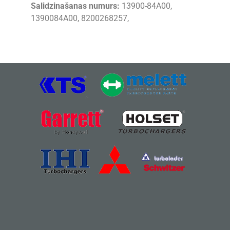
Salidzinašanas numurs:
13900-84A00,
1390084A00, 8200268257,