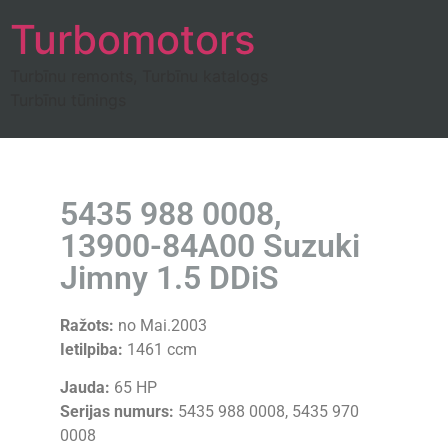
Turbomotors
Turbīnu remonts, Turbīnu katalogs
Turbīnu tūnings
5435 988 0008,
13900-84A00 Suzuki
Jimny 1.5 DDiS
Ražots:
no Mai.2003
Ietilpiba:
1461 ccm
Jauda:
65 HP
Serijas numurs:
5435 988 0008, 5435 970
0008