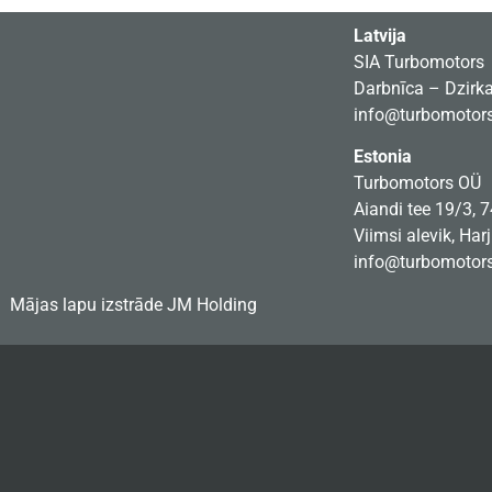
Latvija
SIA Turbomotors
Darbnīca – Dzirkal
info@turbomotors
Estonia
Turbomotors OÜ
Aiandi tee 19/3, 
Viimsi alevik, Har
info@turbomotors
Mājas lapu izstrāde
JM Holding