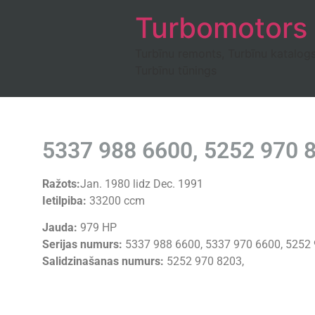
Turbomotors
Turbīnu remonts, Turbīnu katalog
Turbīnu tūnings
5337 988 6600, 5252 970 
Ražots:
Jan. 1980 lidz Dec. 1991
Ietilpiba:
33200 ccm
Jauda:
979 HP
Serijas numurs:
5337 988 6600, 5337 970 6600, 5252
Salidzinašanas numurs:
5252 970 8203,