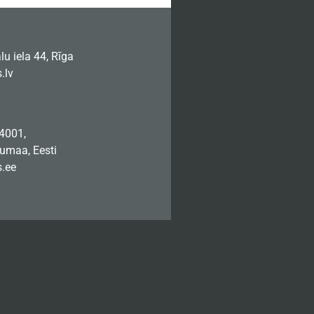
u iela 44, Rīga
.lv
74001,
jumaa, Eesti
.ee