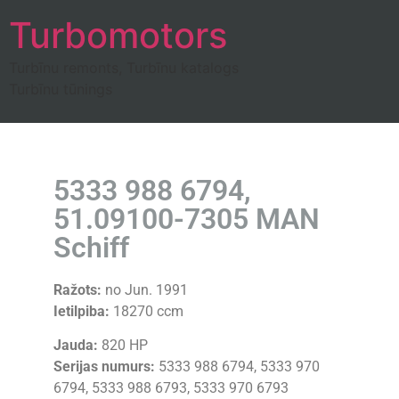
Turbomotors
Turbīnu remonts, Turbīnu katalogs
Turbīnu tūnings
5333 988 6794,
51.09100-7305 MAN
Schiff
Ražots:
no Jun. 1991
Ietilpiba:
18270 ccm
Jauda:
820 HP
Serijas numurs:
5333 988 6794, 5333 970
6794, 5333 988 6793, 5333 970 6793