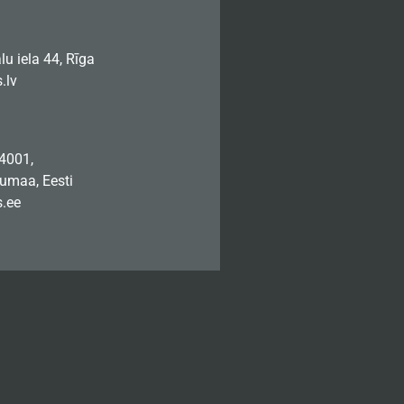
u iela 44, Rīga
.lv
74001,
jumaa, Eesti
.ee