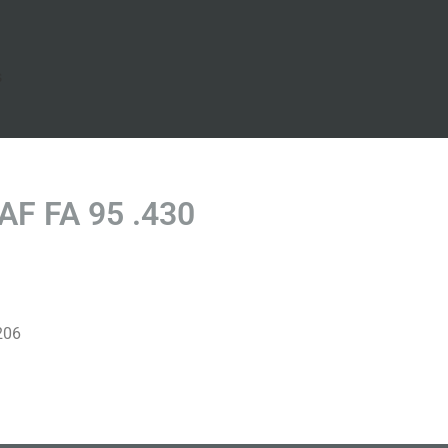
s
AF FA 95 .430
206