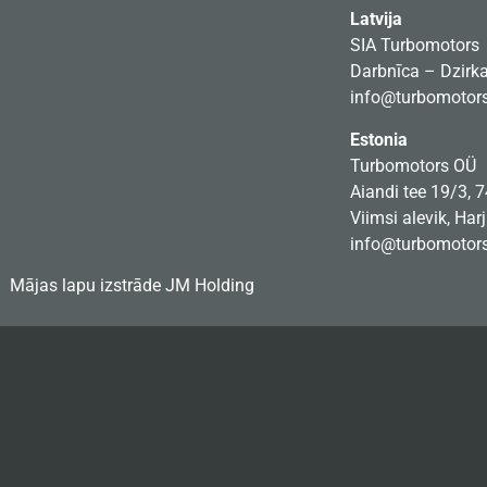
Latvija
SIA Turbomotors
Darbnīca – Dzirkal
info@turbomotors
Estonia
Turbomotors OÜ
Aiandi tee 19/3, 
Viimsi alevik, Har
info@turbomotors
Mājas lapu izstrāde
JM Holding