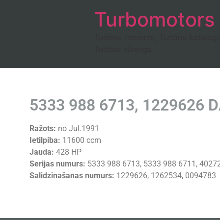
Turbomotors
Turbīnu remonts, Turbīnu katalog
Turbīnu tūnings
5333 988 6713, 1229626 D
Ražots:
no Jul.1991
Ietilpiba:
11600 ccm
Jauda:
428 HP
Serijas numurs:
5333 988 6713, 5333 988 6711, 4027
Salidzinašanas numurs:
1229626, 1262534, 0094783