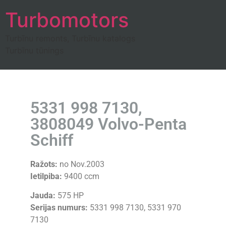
Turbomotors
Turbīnu remonts, Turbīnu katalogs
Turbīnu tūnings
5331 998 7130,
3808049 Volvo-Penta
Schiff
Ražots:
no Nov.2003
Ietilpiba:
9400 ccm
Jauda:
575 HP
Serijas numurs:
5331 998 7130, 5331 970
7130