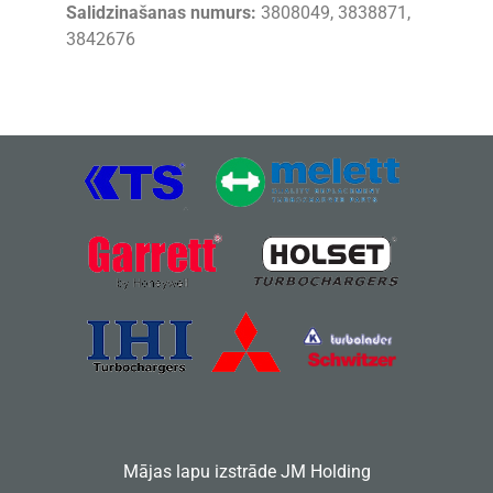
Salidzinašanas numurs:
3808049, 3838871,
3842676
Mājas lapu izstrāde
JM Holding