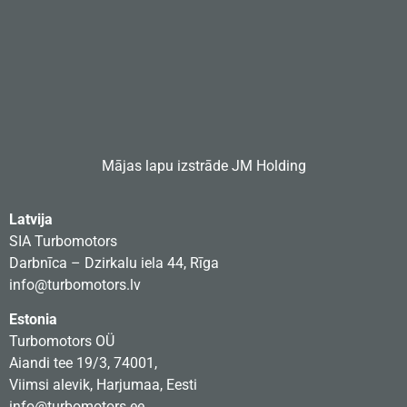
Mājas lapu izstrāde
JM Holding
Latvija
SIA Turbomotors
Darbnīca – Dzirkalu iela 44, Rīga
info@turbomotors.lv
Estonia
Turbomotors OÜ
Aiandi tee 19/3, 74001,
Viimsi alevik, Harjumaa, Eesti
info@turbomotors.ee