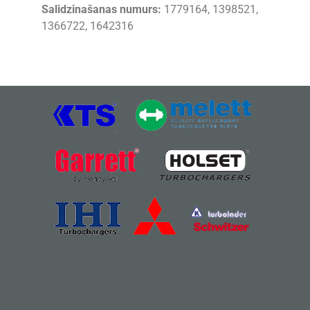
Salidzinašanas numurs:
1779164, 1398521,
1366722, 1642316