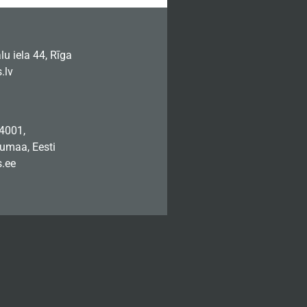
u iela 44, Rīga
.lv
74001,
jumaa, Eesti
.ee