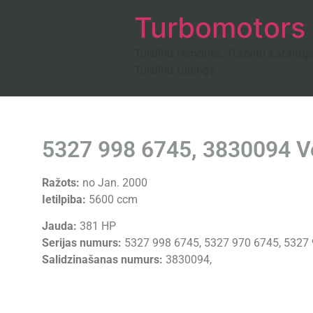
Turbomotors
Turbīnu remonts, Turbīnu katalog
Turbīnu tūnings
5327 998 6745, 3830094 Vo
Ražots:
no Jan. 2000
Ietilpiba:
5600 ccm
Jauda:
381 HP
Serijas numurs:
5327 998 6745, 5327 970 6745, 5327
Salidzinašanas numurs:
3830094,