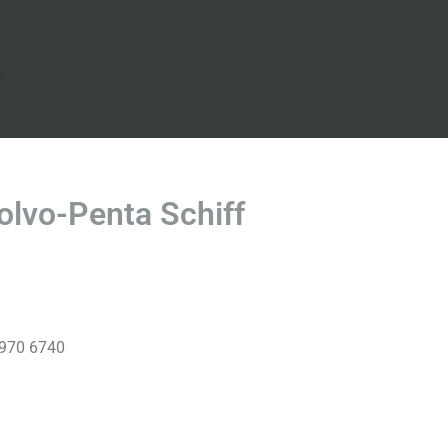
s
lvo-Penta Schiff
 970 6740