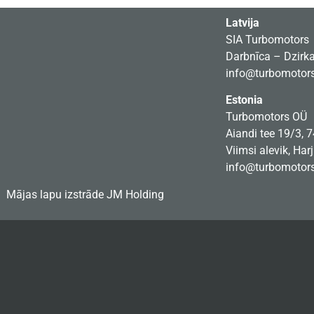
Latvija
SIA Turbomotors
Darbnīca – Dzirkal
info@turbomotors
Estonia
Turbomotors OÜ
Aiandi tee 19/3, 
Viimsi alevik, Har
info@turbomotors
Mājas lapu izstrāde
JM Holding