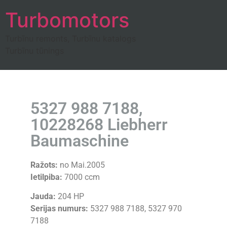
Turbomotors
Turbīnu remonts, Turbīnu katalogs
Turbīnu tūnings
5327 988 7188,
10228268 Liebherr
Baumaschine
Ražots:
no Mai.2005
Ietilpiba:
7000 ccm
Jauda:
204 HP
Serijas numurs:
5327 988 7188, 5327 970
7188