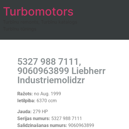
Turbomotors
Turbīnu remonts, Turbīnu katalogs
Turbīnu tūnings
5327 988 7111,
9060963899 Liebherr
Industriemolidzr
Ražots:
no Aug. 1999
Ietilpiba:
6370 ccm
Jauda:
279 HP
Serijas numurs:
5327 988 7111
Salidzinašanas numurs:
9060963899