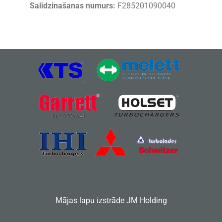
Salidzinašanas numurs:
F285201090040
Mājas lapu izstrāde
JM Holding