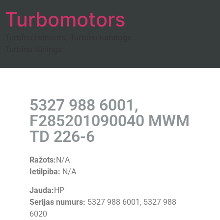
Turbomotors
Turbīnu remonts, Turbīnu katalogs
Turbīnu tūnings
5327 988 6001,
F285201090040 MWM
TD 226-6
Ražots:
N/A
Ietilpiba:
N/A
Jauda:
HP
Serijas numurs:
5327 988 6001, 5327 988
6020