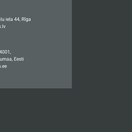
u iela 44, Rīga
.lv
74001,
jumaa, Eesti
.ee