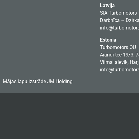
Latvija
SIA Turbomotors
Darbnīca – Dzirkal
info@turbomotors
Estonia
Turbomotors OÜ
Aiandi tee 19/3, 
Viimsi alevik, Har
info@turbomotors
Mājas lapu izstrāde
JM Holding