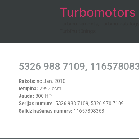
Turbomotors
Turbīnu remonts, Turbīnu katalog
Turbīnu tūnings
5326 988 7109, 11657808
Ražots:
no Jan. 2010
Ietilpiba:
2993 ccm
Jauda:
300 HP
Serijas numurs:
5326 988 7109, 5326 970 7109
Salidzinašanas numurs:
11657808363