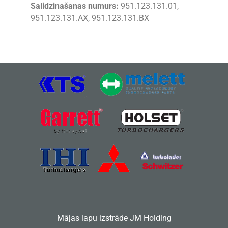
Salidzinašanas numurs:
951.123.131.01,
951.123.131.AX, 951.123.131.BX
Mājas lapu izstrāde
JM Holding