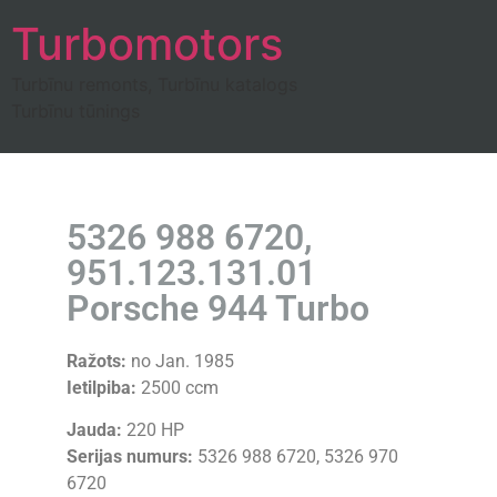
Turbomotors
Turbīnu remonts, Turbīnu katalogs
Turbīnu tūnings
5326 988 6720,
951.123.131.01
Porsche 944 Turbo
Ražots:
no Jan. 1985
Ietilpiba:
2500 ccm
Jauda:
220 HP
Serijas numurs:
5326 988 6720, 5326 970
6720