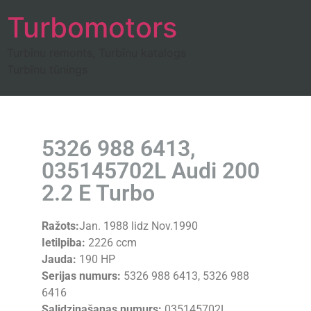
Turbomotors
Turbīnu remonts, Turbīnu katalogs
Turbīnu tūnings
5326 988 6413,
035145702L Audi 200
2.2 E Turbo
Ražots:
Jan. 1988 lidz Nov.1990
Ietilpiba:
2226 ccm
Jauda:
190 HP
Serijas numurs:
5326 988 6413, 5326 988
6416
Salidzinašanas numurs:
035145702L,