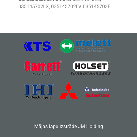
035145702LX, 035145702LV, 035145703E
Mājas lapu izstrāde
JM Holding