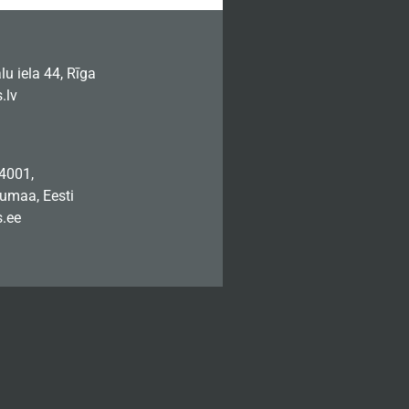
u iela 44, Rīga
.lv
74001,
jumaa, Eesti
.ee