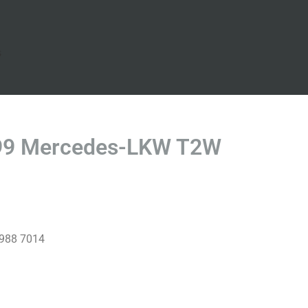
s
699 Mercedes-LKW T2W
 988 7014