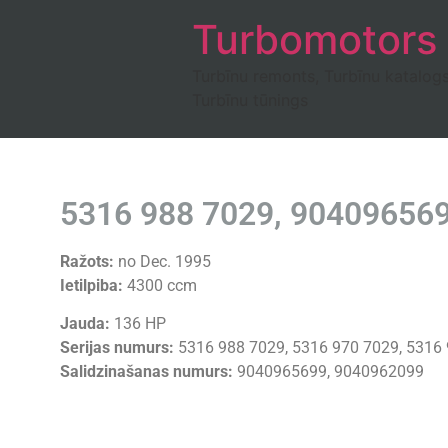
Turbomotors
Turbīnu remonts, Turbīnu katalog
Turbīnu tūnings
5316 988 7029, 9040965
Ražots:
no Dec. 1995
Ietilpiba:
4300 ccm
Jauda:
136 HP
Serijas numurs:
5316 988 7029, 5316 970 7029, 5316
Salidzinašanas numurs:
9040965699, 9040962099