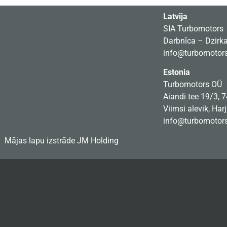
Latvija
SIA Turbomotors
Darbnīca – Dzirkal
info@turbomotors
Estonia
Turbomotors OÜ
Aiandi tee 19/3, 
Viimsi alevik, Har
info@turbomotors
Mājas lapu izstrāde
JM Holding